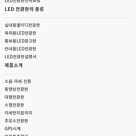
LED전광판선택요령
LED 전광판의 종류
실내용엘이디전광판
옥외용LED전광판
홍보용LED광고판
안내용LED전광판
LED전광판설명서
제품소개
소음·미세·진동
동영상전광판
대형전광판
소형전광판
미세먼지알리미
주유소전광판
GPS시계