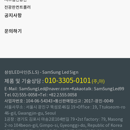
시스템전광판
전광판컨트롤러
공지사항
문의하기
삼성LED사인(S.L.S) - SamSung Led Sign
010-3305-0101
제품 및 기술상담 :
(주,야)
E-Mail : SamSungLed@naver.com •Kakaotalk : SamSungLed99
Tel. 02) 555-0058 •Tel : +82.2.555.0058
사업자번호 : 104-06-54343 •통신판매업신고 : 2017-광진-0049
서울사무소 : 서울시 광진구 뚝섬로46길 19 •Office : 19, Ttukseom-ro
46-gil, Gwangjin-gu, Seoul
1공장 : 경기도 김포시 마송2로104번길 79 •2st factory : 79, Masong
2-ro 104beon-gil, Gimpo-si, Gyeonggi-do, Republic of Korea